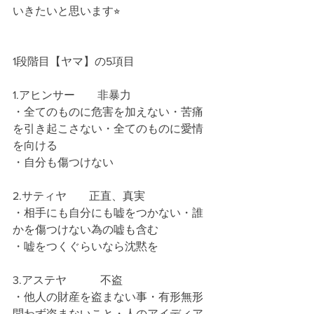
いきたいと思います⭐︎
1段階目【ヤマ】の5項目
1.アヒンサー　　非暴力
・全てのものに危害を加えない・苦痛
を引き起こさない・全てのものに愛情
を向ける
・自分も傷つけない
2.サティヤ　　正直、真実
・相手にも自分にも嘘をつかない・誰
かを傷つけない為の嘘も含む
・嘘をつくぐらいなら沈黙を
3.アステヤ　　　不盗
・他人の財産を盗まない事・有形無形
問わず盗まないこと・人のアイディア