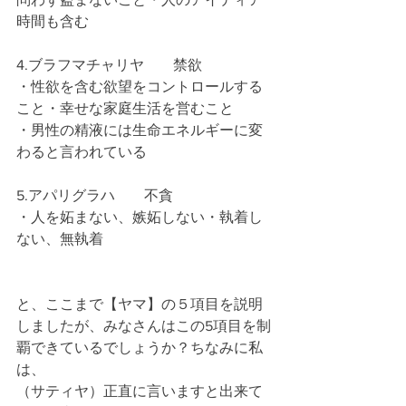
時間も含む
4.ブラフマチャリヤ　　禁欲
・性欲を含む欲望をコントロールする
こと・幸せな家庭生活を営むこと
・男性の精液には生命エネルギーに変
わると言われている
5.アパリグラハ　　不貪
・人を妬まない、嫉妬しない・執着し
ない、無執着
と、ここまで【ヤマ】の５項目を説明
しましたが、みなさんはこの5項目を制
覇できているでしょうか？ちなみに私
は、
（サティヤ）正直に言いますと出来て