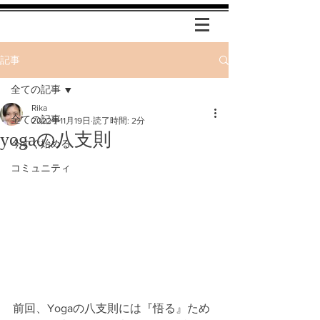
記事
全ての記事
Rika
全ての記事
2022年11月19日
読了時間: 2分
yogaの八支則
今すぐ始める
コミュニティ
前回、Yogaの八支則には『悟る』ため