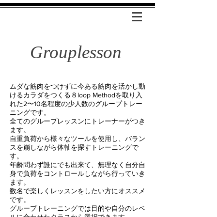
Grouplesson
​ムダな筋肉をつけずに今ある筋肉を活かし動
けるカラダをつくる８loop Methodを取り入
れた2〜10名程度の少人数のグループトレー
ニングです。
全てのグループレッスンにトレーナーがつき
ます。
自重負荷から様々なツールを使用し、バラン
スを崩しながら体軸を探すトレーニングで
す
。
年齢問わず誰にでも出来て、無理なく自分自
身で負荷をコントロールしながら行っていき
ます。
数名で楽しくレッスンをしたい方にオススメ
です。
​グループトレーニングでは目的や自分のレベ