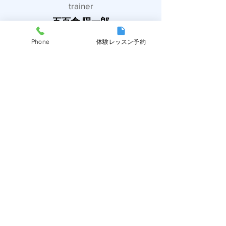
trainer
五百倉 陽一郎
Youichirou Iokura
Phone
体験レッスン予約
自己紹介
ボディメイク、ダイエットはもちろんAnimal
Flow、CrossFitの経験を活かし柔軟性や筋
力、姿勢の維持力アップを得意としていま
す。
バリエーション豊富なトレーニングメニュー
でお二人でのグループレッスンや運動初めて
の方に楽しく丁寧にトレーニングを提供しま
す。
お客様の人生をより良くする為全力でサポー
トさせて頂きます。