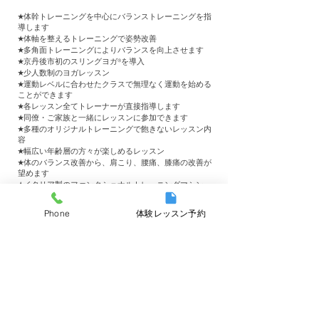
★体幹トレーニングを中心にバランストレーニングを指
導します
★体軸を整えるトレーニングで姿勢改善
★多角面トレーニングによりバランスを向上させます
★京丹後市初のスリングヨガ®︎を導入
★少人数制のヨガレッスン
★運動レベルに合わせたクラスで無理なく運動を始める
ことができます
★各レッスン全てトレーナーが直接指導します
★同僚・ご家族と一緒にレッスンに参加できます
★多種のオリジナルトレーニングで飽きないレッスン内
容
★幅広い年齢層の方々が楽しめるレッスン
★体のバランス改善から、肩こり、腰痛、膝痛の改善が
望めます
★イタリア製のファンクショナルトレーニングマシン
Queenaxを
取り入れたトレーニングを行なっています
Phone
体験レッスン予約
ADDRESS
〒627−0004
​京都府京丹後市峰山町荒山
1222−1