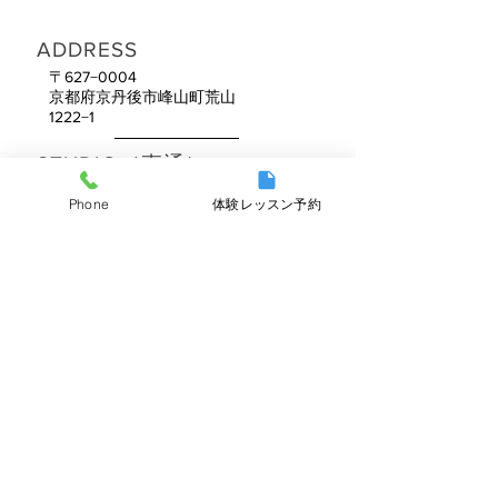
ADDRESS
〒627−0004
​京都府京丹後市峰山町荒山
1222−1
STUDIO（直通）
Tel:
0772-66-3785
Phone
体験レッスン予約
OPENING HOURS
9：00〜21：00
定休日：日曜
​COMPANY
FIRSTCLASSTRAINERS Co.,Ltd
Tel:
0120-89-4615
mail:
hdqrs@firstclasstrainers.ltd