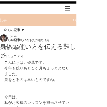
記事
全ての記事
yuka
全ての記事
2022年11月26日
読了時間: 3分
身体の使い方を伝える難し
今すぐ始める
さ
コミュニティ
こんにちは。優花です。
今年も残りあと１ヶ月ちょっととなり
ました。
歳をとるのは早いものですね。
今日は、
私がお客様のレッスンを担当させてい